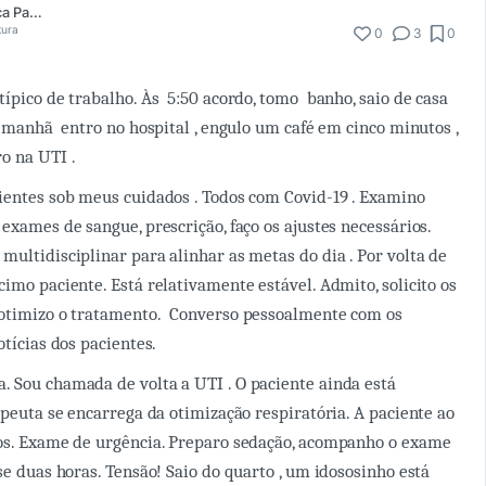
Fernanda Bianca Paes Gulinelli
tura
0
3
0
típico de trabalho. Às 5:50 acordo, tomo banho, saio de casa
a manhã entro no hospital , engulo um café em cinco minutos ,
o na UTI .
ientes sob meus cuidados . Todos com Covid-19 . Examino
exames de sangue, prescrição, faço os ajustes necessários.
multidisciplinar para alinhar as metas do dia . Por volta de
imo paciente. Está relativamente estável. Admito, solicito os
 otimizo o tratamento. Converso pessoalmente com os
tícias dos pacientes.
 Sou chamada de volta a UTI . O paciente ainda está
apeuta se encarrega da otimização respiratória. A paciente ao
ros. Exame de urgência. Preparo sedação, acompanho o exame
se duas horas. Tensão! Saio do quarto , um idososinho está