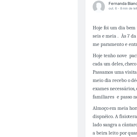
out. 6 -
8 min de lei
Hoje foi um dia bem 
seis e meia . Às 7 d
me paramento e entr
Hoje tenho nove pac
cada um deles, checo 
Passamos uma visita 
meio dia recebo o déc
exames necessários,
familiares e passo no
Almoço em meia hora.
dispnéico. A fisioter
lado sangra a cânta
a beira leito por qua