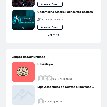
Acessar Curso
Gasometria Arterial: conceitos básicos
31 alunos inscritos
Acessar Curso
Ver mais
Grupos da Comunidade
Neurologia
93 Participantes
Liga Acadêmica de Gestão e Inovação Médica - LAGIM
1 Participantes