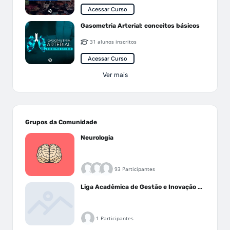
Acessar Curso
Gasometria Arterial: conceitos básicos
31 alunos inscritos
Acessar Curso
Ver mais
Grupos da Comunidade
Neurologia
93 Participantes
Liga Acadêmica de Gestão e Inovação Médica - LAGIM
1 Participantes