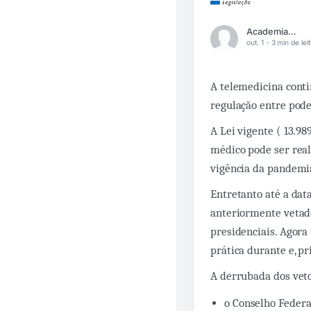
Academia Médica
out. 1 -
3 min de lei
A telemedicina cont
regulação entre poder
A Lei vigente ( 13.98
médico pode ser real
vigência da pandemi
Entretanto até a dat
anteriormente vetado
presidenciais. Agor
prática durante e, p
A derrubada dos veto
o Conselho Federa