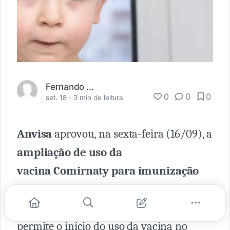
Fernando Carbonieri
0
0
0
set. 18 -
3 min de leitura
Anvisa
aprovou, na sexta-feira (16/09), a
ampliação de uso da
vacina Comirnaty para imunização
contra Covid-19 em crianças entre 6
meses e 4 anos de idade
. A aprovação
permite o início do uso da vacina no