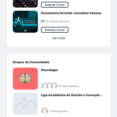
Acessar Curso
Gasometria Arterial: conceitos básicos
31 alunos inscritos
Acessar Curso
Ver mais
Grupos da Comunidade
Neurologia
93 Participantes
Liga Acadêmica de Gestão e Inovação Médica - LAGIM
1 Participantes