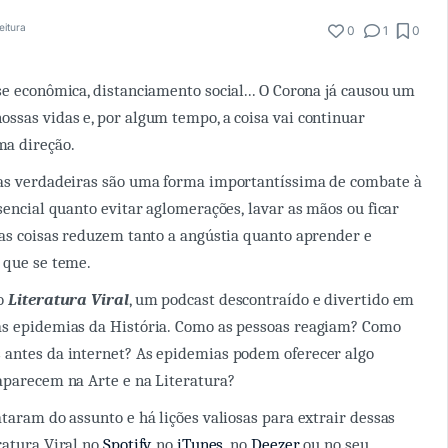
eitura
0
1
0
se econômica, distanciamento social... O Corona já causou um
ssas vidas e, por algum tempo, a coisa vai continuar
a direção.
ias verdadeiras são uma forma importantíssima de combate à
sencial quanto evitar aglomerações, lavar as mãos ou ficar
cas coisas reduzem tanto a angústia quanto aprender e
o que se teme.
 o
Literatura Viral
, um podcast descontraído e divertido em
as epidemias da História. Como as pessoas reagiam? Como
 antes da internet? As epidemias podem oferecer algo
aparecem na Arte e na Literatura?
ataram do assunto e há lições valiosas para extrair dessas
ratura Viral no
Spotify
, no
iTunes
, no
Deezer
, ou no seu