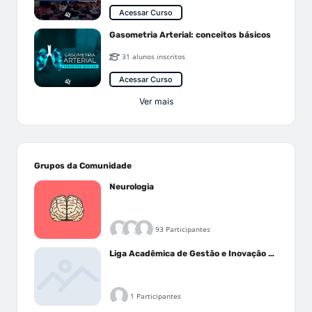
Acessar Curso
Gasometria Arterial: conceitos básicos
31 alunos inscritos
Acessar Curso
Ver mais
Grupos da Comunidade
Neurologia
93 Participantes
Liga Acadêmica de Gestão e Inovação Médica - LAGIM
1 Participantes