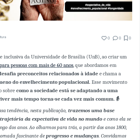
itura
0
0
0
 e inclusiva da Universidade de Brasília (UnB), ao criar um
 para pessoas com mais de 60 anos
, que abordamos em
desafia preconceitos relacionados à idade
e chama a
meno do envelhecimento populacional.
Esse movimento
ão sobre
como a sociedade está se adaptando a uma
viver mais tempo torna-se cada vez mais comum.👵
a tendência, nesta publicação,
trazemos uma base
trajetória da expectativa de vida no mundo
e como ela se
ngo dos anos. Ao olharmos para trás, a partir dos anos 1800,
ornada fascinante de
progresso e mudanças
. Convidamos