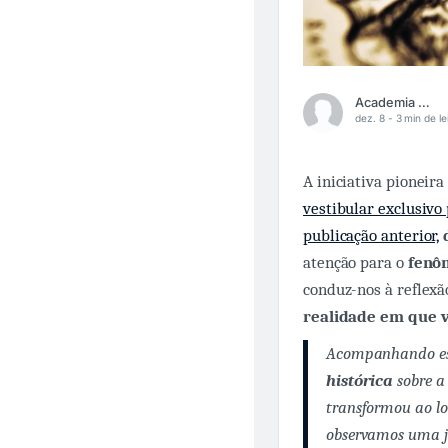
Academia Médica
dez. 8 -
3 min de le
A iniciativa pioneira
vestibular exclusivo
publicação anterior,
atenção para o
fenô
conduz-nos à reflex
realidade em que 
Acompanhando ess
histórica
sobre a
transformou ao lo
observamos uma j