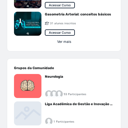
Acessar Curso
Gasometria Arterial: conceitos básicos
31 alunos inscritos
Acessar Curso
Ver mais
Grupos da Comunidade
Neurologia
93 Participantes
Liga Acadêmica de Gestão e Inovação Médica - LAGIM
1 Participantes