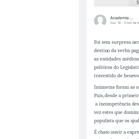
Academia Médica
mar. 18 -
5 min de l
Foi sem surpresa ne
destino da verba pag
as entidades médicas
políticos do Legislat
travestido de benev
Inúmeras foram as 
País, desde a primei
a incompetência des
vez estes que domina
populista que os aj
É chato ouvir a expr