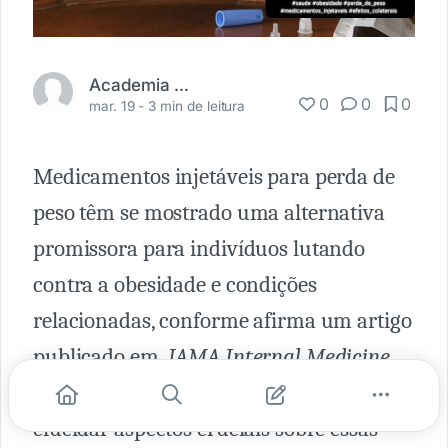
Academia Médica
0
0
0
mar. 19 -
3 min de leitura
Medicamentos injetáveis para perda de
peso têm se mostrado uma alternativa
promissora para indivíduos lutando
contra a obesidade e condições
relacionadas, conforme afirma um artigo
publicado em
JAMA Internal Medicine,
em 11 de março de 2024.
Este artigo visa
elucidar aspectos cruciais sobre essas