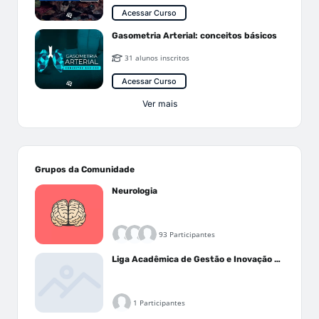
Acessar Curso
Gasometria Arterial: conceitos básicos
31 alunos inscritos
Acessar Curso
Ver mais
Grupos da Comunidade
Neurologia
93 Participantes
Liga Acadêmica de Gestão e Inovação Médica - LAGIM
1 Participantes