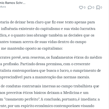
Fernando Antônio Ramos Schramm Neto
eitura
0
0
0
staria de deixar bem claro que fiz esse texto apenas para
 influência existente do capitalismo e sua visão lucrativa
dica, e o quanto isso abrange também as decisões que os
dantes tomam acerca de suas vidas dentro do campo
o me mantenho oposto ao capitalismo:
rates prevê, sem reservas, os fundamentos éticos do médico
da profissão. Partindo dessa premissa, com o crescente
italista contemporânea que busca o lucro, o cumprimento de
 imprescindível para a manutenção das normas morais.
a de condutas contratuais imersas ao campo trabalhista que
os preceitos éticos básicos deixam a Medicina e um
 “casamento perfeito”. A conclusão, portanto, é imediata: a
iente, por um espírito econômico contemporâneo visando