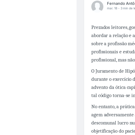
mar. 18 -
3 min de l
Prezados leitores, go
abordar a relação e a
sobre a profissão mé
profissionais e estu
profissional, mas nã
O Juramento de Hipóc
durante o exercício 
advento da ótica cap
tal código torna-se
No entanto, a prátic
agem adversamente a
descomunal lucro num
objetificação do pac