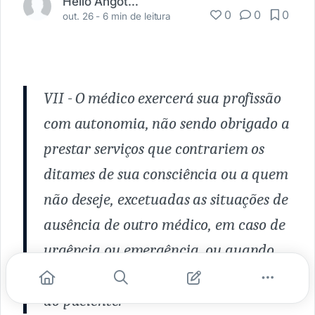
Hélio Angotti Neto
0
0
0
out. 26 -
6 min de leitura
VII - O médico exercerá sua profissão
com autonomia, não sendo obrigado a
prestar serviços que contrariem os
ditames de sua consciência ou a quem
não deseje, excetuadas as situações de
ausência de outro médico, em caso de
urgência ou emergência, ou quando
sua recusa possa trazer danos à saúde
do paciente.