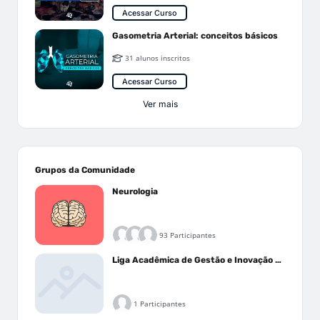
Acessar Curso
Gasometria Arterial: conceitos básicos
31 alunos inscritos
Acessar Curso
Ver mais
Grupos da Comunidade
Neurologia
93 Participantes
Liga Acadêmica de Gestão e Inovação Médica - LAGIM
1 Participantes