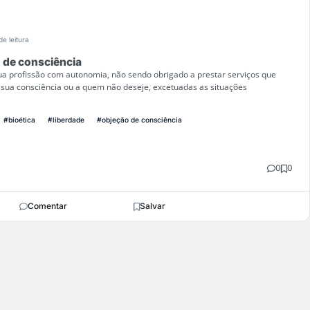
de leitura
 de consciência
ua profissão com autonomia, não sendo obrigado a prestar serviços que
 sua consciência ou a quem não deseje, excetuadas as situações
#bioética
#liberdade
#objeção de consciência
0
0
Comentar
Salvar