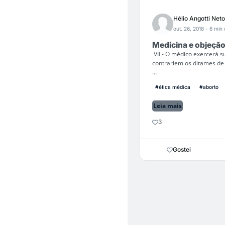
Hélio Angotti Neto
out. 26, 2018
- 6 min 
Medicina e objeção
VII - O médico exercerá s
contrariem os ditames de
...
#ética médica
#aborto
Leia mais
3
Gostei