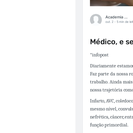
Academia Médica
out. 2 -
5 min de lei
Médico, e s
*infopost
Diariamente estamos 
Faz parte da nossa ro
trabalho. Ainda mai
nossa trajetória com
Infarto, AVC, coledoc
mesmo nível, convuls
nefrética, câncer, e
função primordial.