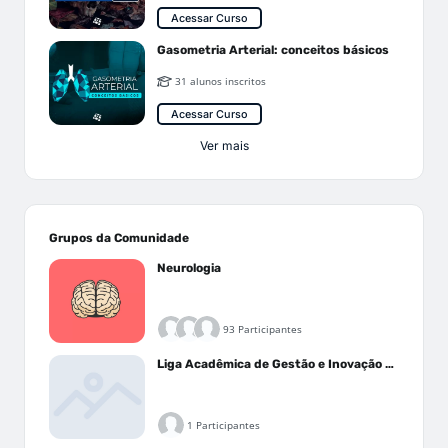
Acessar Curso
Gasometria Arterial: conceitos básicos
31 alunos inscritos
Acessar Curso
Ver mais
Grupos da Comunidade
Neurologia
93 Participantes
Liga Acadêmica de Gestão e Inovação Médica - LAGIM
1 Participantes