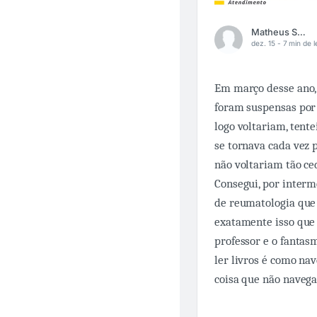
Matheus Scalzilli
dez. 15 -
7 min de l
Em março desse ano, 
foram suspensas por
logo voltariam, tent
se tornava cada vez 
não voltariam tão ce
Consegui, por inter
de reumatologia que 
exatamente isso que
professor e o fanta
ler livros é como na
coisa que não navegar