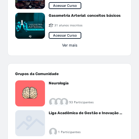
Acessar Curso
Gasometria Arterial: conceitos básicos
31 alunos inscritos
Acessar Curso
Ver mais
Grupos da Comunidade
Neurologia
93 Participantes
Liga Acadêmica de Gestão e Inovação Médica - LAGIM
1 Participantes