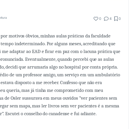
eitura
0
4
0
por motivos óbvios, minhas aulas práticas da faculdade
 tempo indeterminado. Por alguns meses, acreditando que
ei me adaptar ao EAD e ficar em paz com o lacuna prática que
pronunciada. Eventualmente, quando percebi que as aulas
do, decidi que arrumaria algo no hospital por conta própria.
médio de um professor amigo, um serviço em um ambulatório
estava disposto a me receber. Confesso que não era
 eu queria, mas já tinha me comprometido com meu
sma de Osler sussurava em meus ouvidos “ver pacientes sem
vegar sem mapa, mas ler livros sem ver pacientes é a mesma
”. Escutei o conselho do canadense e fui adiante.