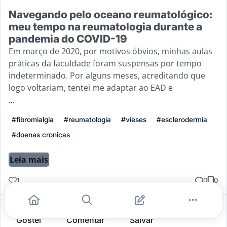
Navegando pelo oceano reumatológico:
meu tempo na reumatologia durante a
pandemia do COVID-19
Em março de 2020, por motivos óbvios, minhas aulas
práticas da faculdade foram suspensas por tempo
indeterminado. Por alguns meses, acreditando que
logo voltariam, tentei me adaptar ao EAD e
...
#fibromialgia
#reumatologia
#vieses
#esclerodermia
#doenas cronicas
Leia mais
1
0
0
Gostei
Comentar
Salvar