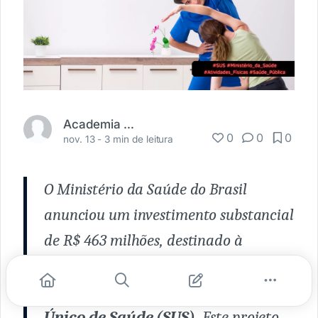
Academia Médica
0
0
0
nov. 13 -
3 min de leitura
O Ministério da Saúde do Brasil
anunciou um investimento substancial
de R$ 463 milhões, destinado à
promoção da atividade física na
atenção primária do Sistema
Único de Saúde (SUS).
Este projeto