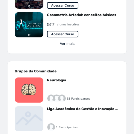
Acessar Curso
Gasometria Arterial: conceitos básicos
31 alunos inscritos
Acessar Curso
Ver mais
Grupos da Comunidade
Neurologia
93 Participantes
Liga Acadêmica de Gestão e Inovação Médica - LAGIM
1 Participantes