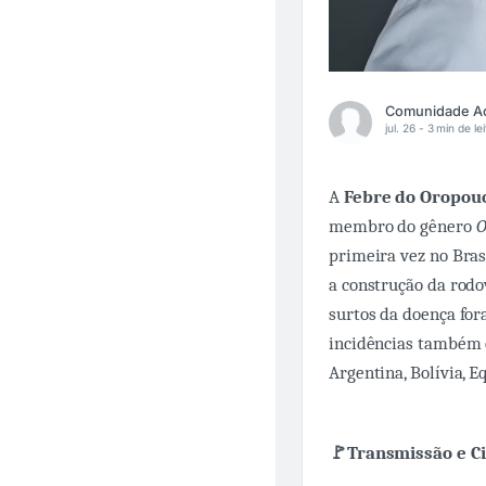
jul. 26 -
3 min de lei
A
Febre do Oropou
membro do gênero
O
primeira vez no Bras
a construção da rodo
surtos da doença fo
incidências também 
Argentina, Bolívia, E
🚩Transmissão e Ci