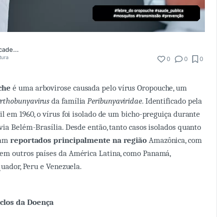
Comunidade Academia Médica
tura
0
0
0
che
é uma arbovirose causada pelo vírus Oropouche, um
rthobunyavirus
da família
Peribunyaviridae
. Identificado pela
il em 1960, o vírus foi isolado de um bicho-preguiça durante
via Belém-Brasília. Desde então, tanto casos isolados quanto
ram
reportados principalmente na região
Amazônica, com
em outros países da América Latina, como Panamá,
quador, Peru e Venezuela.
clos da Doença