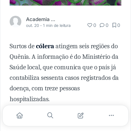
Academia Médica
0
0
0
out. 20 -
1 min de leitura
Surtos de
cólera
atingem seis regiões do
Quênia. A informação é do Ministério da
Saúde local, que comunica que o país já
contabiliza sessenta casos registrados da
doença, com treze pessoas
hospitalizadas.
A origem do problema teria acontecido
em uma festa de casamento realizada no