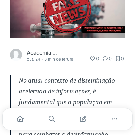
Academia Médica
0
0
0
out. 24 -
3 min de leitura
No atual contexto de disseminação
acelerada de informações, é
fundamental que a população em
geral e os profissionais de saúde
estejam bem informados e prontos
para combater a desinformação.