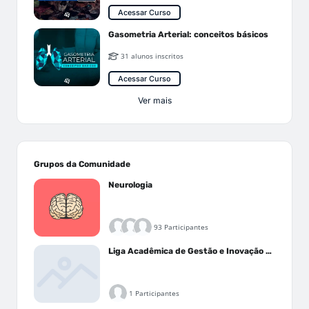
Acessar Curso
Gasometria Arterial: conceitos básicos
31 alunos inscritos
Acessar Curso
Ver mais
Grupos da Comunidade
Neurologia
93 Participantes
Liga Acadêmica de Gestão e Inovação Médica - LAGIM
1 Participantes