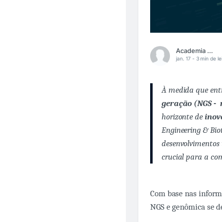
Academia Médica
jan. 17 -
3 min de le
À medida que ent
geração (NGS - 
horizonte de
inov
Engineering & Bi
desenvolvimentos t
crucial para a c
Com base nas informa
NGS e genômica se d