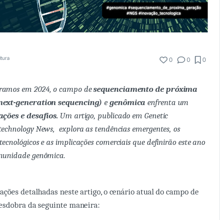
itura
0
0
0
ramos em 2024, o campo de
sequenciamento de próxima
next-generation sequencing)
e
genômica
enfrenta um
ações e desafios.
Um artigo, publicado em
Genetic
otechnology News
, explora as tendências emergentes, os
ecnológicos e as implicações comerciais que definirão este ano
omunidade genômica.
ções detalhadas neste artigo, o cenário atual do campo de
esdobra da seguinte maneira: