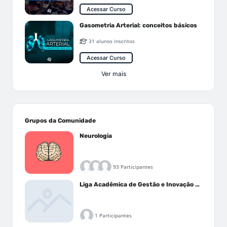
Acessar Curso
Gasometria Arterial: conceitos básicos
31 alunos inscritos
Acessar Curso
Ver mais
Grupos da Comunidade
Neurologia
93 Participantes
Liga Acadêmica de Gestão e Inovação Médica - LAGIM
1 Participantes