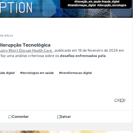
de leitura
 Disrupção Tecnológica
ustry Won´t Disrupt Health Care
, publicado em 16 de fevereiro de 2024 em
desafios enfrentados pela
faz uma análise criteriosa sobre os
úde digital
#tecnologias em saúde
#transformacao digital
0
0
Comentar
Salvar