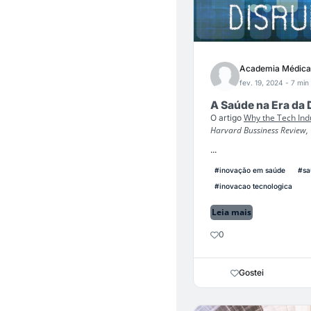
Academia Médica
fev. 19, 2024
- 7 min 
A Saúde na Era da
Why the Tech Ind
O artigo
Harvard Bussiness Review,
...
#inovação em saúde
#sa
#inovacao tecnologica
Leia mais
0
Gostei