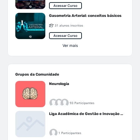
Acessar Curso
Gasometria Arterial: conceitos básicos
31 alunos inscritos
Acessar Curso
Ver mais
Grupos da Comunidade
Neurologia
93 Participantes
Liga Acadêmica de Gestão e Inovação Médica - LAGIM
1 Participantes