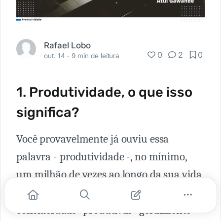
Rafael Lobo
0
2
0
out. 14 -
9 min de leitura
1. Produtividade, o que isso
significa?
Você provavelmente já ouviu essa
palavra - produtividade -, no mínimo,
um milhão de vezes ao longo da sua vida
e sabe muito bem que pessoas
consideradas “produtivas" geralmente