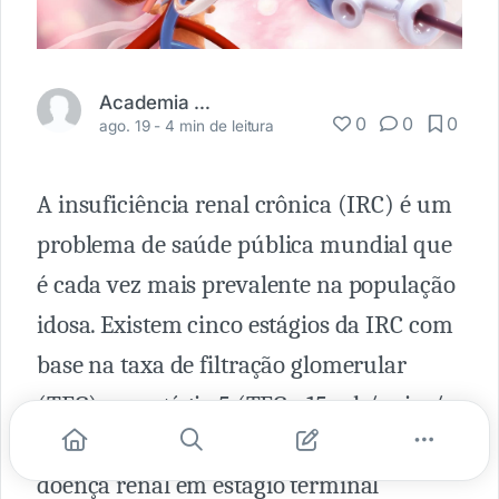
Academia Médica
0
0
0
ago. 19 -
4 min de leitura
A insuficiência renal crônica (IRC) é um
problema de saúde pública mundial que
é cada vez mais prevalente na população
idosa. Existem cinco estágios da IRC com
base na taxa de filtração glomerular
(TFG), e o estágio 5 (TFG <15 ml / min /
1,73m2) é frequentemente chamado de
doença renal em estágio terminal