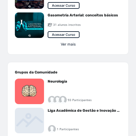
Acessar Curso
Gasometria Arterial: conceitos básicos
31 alunos inscritos
Acessar Curso
Ver mais
Grupos da Comunidade
Neurologia
93 Participantes
Liga Acadêmica de Gestão e Inovação Médica - LAGIM
1 Participantes