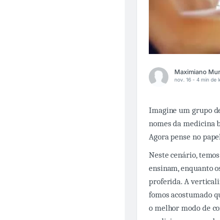
nov. 16 -
4 min de l
Imagine um grupo de
nomes da medicina br
Agora pense no papel
Neste cenário, temos
ensinam, enquanto os
proferida. A vertica
fomos acostumado que
o melhor modo de con