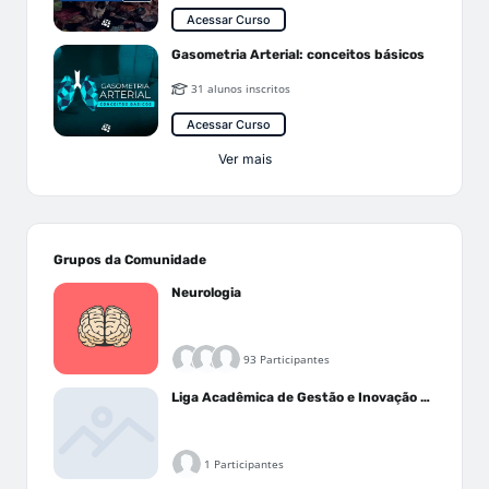
Acessar Curso
Gasometria Arterial: conceitos básicos
31 alunos inscritos
Acessar Curso
Ver mais
Grupos da Comunidade
Neurologia
93 Participantes
Liga Acadêmica de Gestão e Inovação Médica - LAGIM
1 Participantes