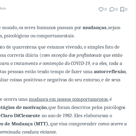
itura
0
0
0
é mundo, os seres humanos passam por
mudanças
, sejam
cas, psicológicas ou comportamentais.
o de quarentena que estamos vivendo, o simples fato de
ssa correria diária (c
om exceção dos profissionais que estão
para o tratamento e contenção do COVID-19, e a eles, toda a
itas pessoas estão tendo tempo de fazer uma
autorreflexão
,
liar coisas positivas e negativas do seu entorno, e de seus
que ocorra uma
mudança em nossos comportamentos
, é
stágios de motivação
, que foram descritos pelos psicólogos
 Claro DiClemente
no ano de 1982. Eles elaboraram o
co de Mudança (MTT)
, que visa compreender
como ocorre a
erminada conduta viciante
.