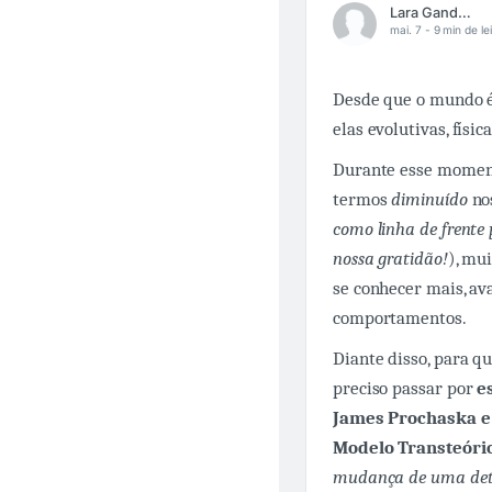
Lara Gandolfo
mai. 7 -
9 min de le
Desde que o mundo 
elas evolutivas, físi
Durante esse moment
termos
diminuído
no
como linha de frente 
nossa gratidão!
), mu
se conhecer mais, ava
comportamentos.
Diante disso, para 
preciso passar por
e
James Prochaska e
Modelo Transteóri
mudança de uma det