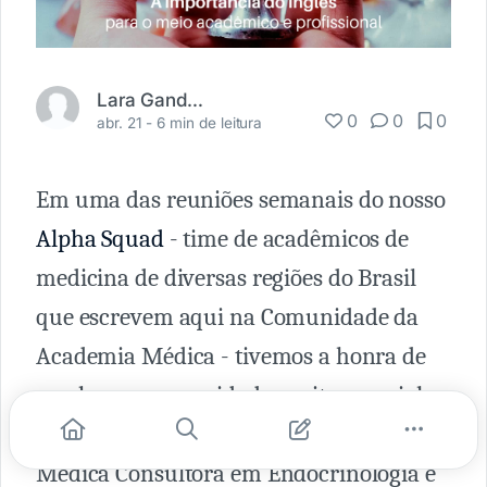
Lara Gandolfo
0
0
0
abr. 21 -
6 min de leitura
Em uma das reuniões semanais do nosso
Alpha Squad
- time de acadêmicos de
medicina de diversas regiões do Brasil
que escrevem aqui na Comunidade da
Academia Médica - tivemos a honra de
receber uma convidada muito especial, a
Dra. Milena Gurgel Teles Bezerra
,
Médica Consultora em Endocrinologia e