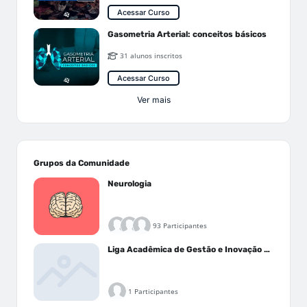
Acessar Curso
Gasometria Arterial: conceitos básicos
31 alunos inscritos
Acessar Curso
Ver mais
Grupos da Comunidade
Neurologia
93 Participantes
Liga Acadêmica de Gestão e Inovação Médica - LAGIM
1 Participantes