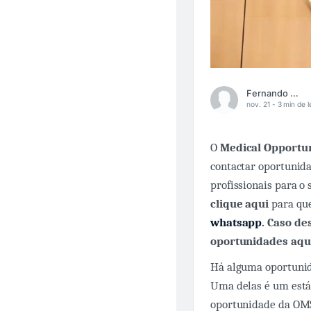
Fernando Carbonieri
nov. 21 -
3 min de l
O
Medical Opportun
contactar oportunid
profissionais para o
clique aqui
para que
whatsapp
. Caso de
oportunidades aqu
Há alguma oportunid
Uma delas é um está
oportunidade da OMS