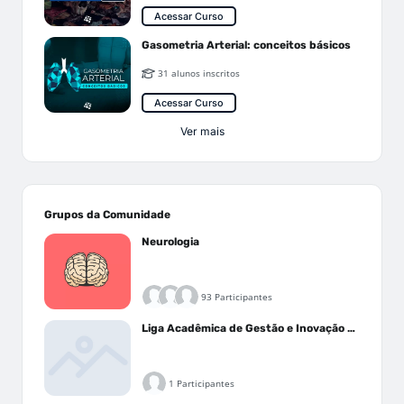
Acessar Curso
Gasometria Arterial: conceitos básicos
31 alunos inscritos
Acessar Curso
Ver mais
Grupos da Comunidade
Neurologia
93 Participantes
Liga Acadêmica de Gestão e Inovação Médica - LAGIM
1 Participantes