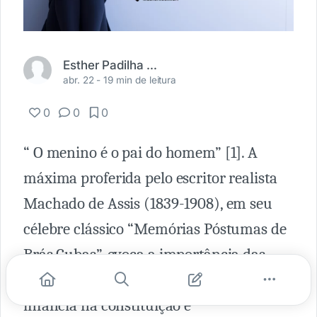
Esther Padilha da Silveira
abr. 22 -
19 min de leitura
0
0
0
“ O menino é o pai do homem” [1]. A
máxima proferida pelo escritor realista
Machado de Assis (1839-1908), em seu
célebre clássico “Memórias Póstumas de
Brás Cubas”, evoca a importância das
memórias e vivências da primeira
infância na constituição e