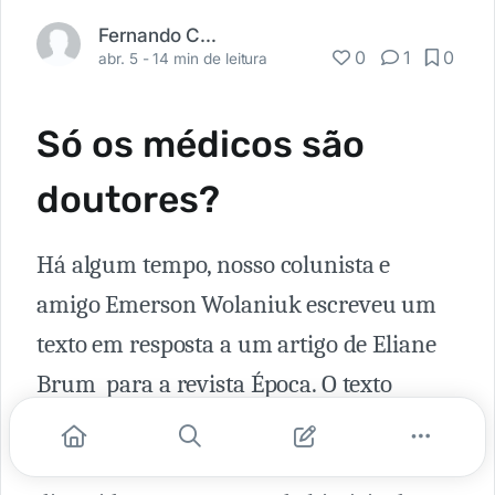
Fernando Carbonieri
0
1
0
abr. 5 -
14 min de leitura
Só os médicos são
doutores?
Há algum tempo, nosso colunista e
amigo Emerson Wolaniuk escreveu um
texto em resposta a um artigo de Eliane
Brum para a revista Época. O texto
intitulado "
Porque as pessoas chamam
os médicos de Doutor?
" foi o mais lido e