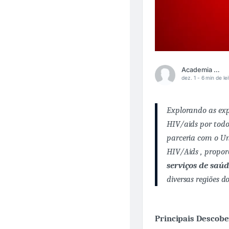
Academia Médica
dez. 1 -
6 min de lei
Explorando as exp
HIV/aids por todo
parceria com o Un
HIV/Aids , propor
serviços de saúd
diversas regiões do
Principais Descobe