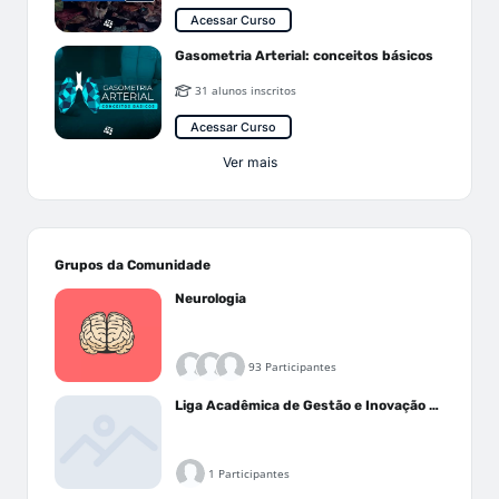
Acessar Curso
Gasometria Arterial: conceitos básicos
31 alunos inscritos
Acessar Curso
Ver mais
Grupos da Comunidade
Neurologia
93 Participantes
Liga Acadêmica de Gestão e Inovação Médica - LAGIM
1 Participantes