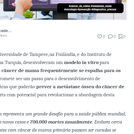
Comunidade Academia Médica
eitura
0
0
0
versidade de Tampere, na Finlândia, e do Instituto de
, na Turquia, desenvolveram um
modelo in vitro
para
o câncer de mama frequentemente se espalha para os
romete ser um passo para o desenvolvimento de
nicas que poderão
prever a metástase óssea do câncer de
rta com potencial para revolucionar a abordagem desta
 representa um grande desafio para a saúde pública mundial,
e novos casos e
700.000 mortes anualmente
. Embora cerca
ntes com câncer de mama primário possam ser curados se