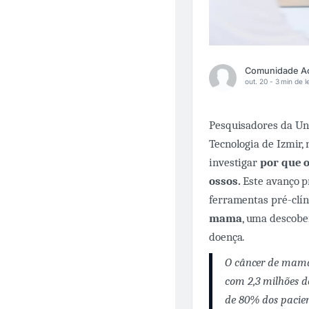
out. 20 -
3 min de l
Pesquisadores da Uni
Tecnologia de Izmir
investigar
por que 
ossos.
Este avanço p
ferramentas pré-clí
mama
, uma descobe
doença.
O câncer de mama
com 2,3 milhões d
de 80% dos pacie