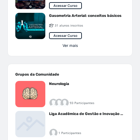
Acessar Curso
Gasometria Arterial: conceitos básicos
31 alunos inscritos
Acessar Curso
Ver mais
Grupos da Comunidade
Neurologia
93 Participantes
Liga Acadêmica de Gestão e Inovação Médica - LAGIM
1 Participantes