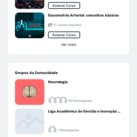
Acessar Curso
Gasometria Arterial: conceitos básicos
31 alunos inscritos
Acessar Curso
Ver mais
Grupos da Comunidade
Neurologia
93 Participantes
Liga Acadêmica de Gestão e Inovação Médica - LAGIM
1 Participantes