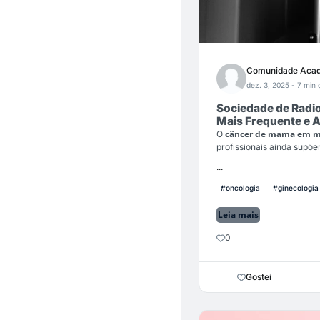
Comunidade Acad
dez. 3, 2025
- 7 min 
Sociedade de Radi
Mais Frequente e 
câncer de mama em m
O
profissionais ainda supõe
...
#oncologia
#ginecologia
Leia mais
0
Gostei