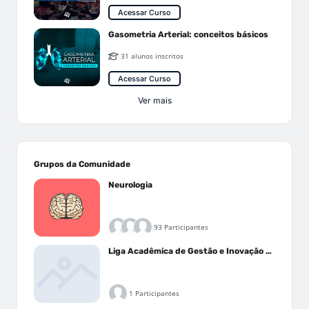
Acessar Curso
Gasometria Arterial: conceitos básicos
31 alunos inscritos
Acessar Curso
Ver mais
Grupos da Comunidade
Neurologia
93 Participantes
Liga Acadêmica de Gestão e Inovação Médica - LAGIM
1 Participantes