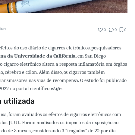
itura
0
0
0
feitos do uso diário de cigarros eletrônicos, pesquisadores
ina da Universidade da Califórnia
, em San Diego
o cigarro eletrônico altera a resposta inflamatória em órgãos
o, cérebro e cólon. Além disso, os cigarros também
ansmissores nas vias de recompensa. O estudo foi publicado
 2022 no portal científico
eLife
.
 utilizada
isa, foram avaliados os efeitos de cigarros eletrônicos com
ulas JUUL. Foram analisados os impactos da exposição ao
do de 3 meses, considerando 3 “tragadas” de 20 por dia.