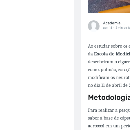
Academia Médica
abr. 14 -
3 min de le
Ao estudar sobre os e
da
Escola de Medic
descobriram o cigarr
como: pulmão, coraçã
modificam os neurotr
no dia 11 de abril de
Metodologia
Para realizar a pesqu
sabor à base de cáps
aerossol em um perío