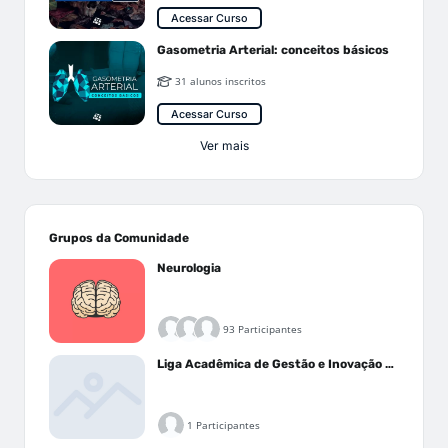
Acessar Curso
Gasometria Arterial: conceitos básicos
31 alunos inscritos
Acessar Curso
Ver mais
Grupos da Comunidade
Neurologia
93 Participantes
Liga Acadêmica de Gestão e Inovação Médica - LAGIM
1 Participantes