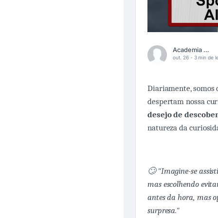
Academia Médica
out. 26 -
3 min de l
Diariamente, somos 
despertam nossa curi
desejo de descobe
natureza da curiosi
🙄 "Imagine-se assist
mas escolhendo evitar
antes da hora, mas 
surpresa."