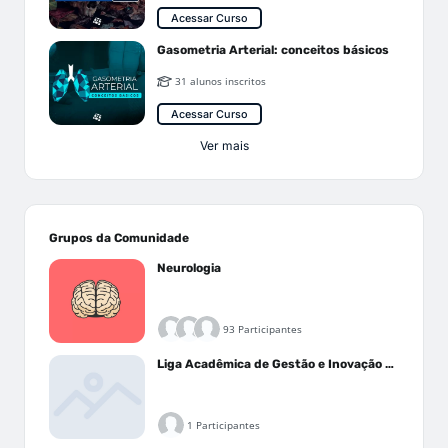
Acessar Curso
Gasometria Arterial: conceitos básicos
31 alunos inscritos
Acessar Curso
Ver mais
Grupos da Comunidade
Neurologia
93 Participantes
Liga Acadêmica de Gestão e Inovação Médica - LAGIM
1 Participantes