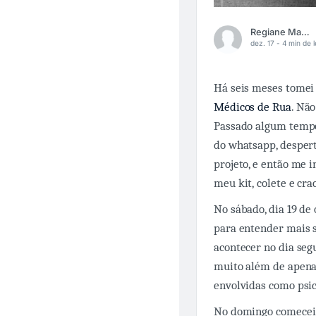
Regiane Matias
dez. 17 -
4 min de l
Há seis meses tomei
Médicos de Rua
. Nã
Passado algum tempo
do whatsapp, desper
projeto, e então me 
meu kit, colete e cr
No sábado, dia 19 de
para entender mais s
acontecer no dia seg
muito além de apenas
envolvidas como psic
No domingo comecei 