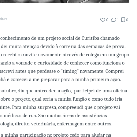
eitura
0
1
0
 conhecimento de um projeto social de Curitiba chamado
o dei muita atenção devido à correria das semanas de prova.
 recebi o convite novamente através de colega em um grupo
tando a vontade e curiosidade de conhecer como funciona o
inscrevi antes que perdesse o “timing” novamente. Comprei
achá e comecei a me preparar para a minha primeira ação.
 outubro, dia que antecedeu a ação, participei de uma oficina
obre o projeto, qual seria a minha função e como tudo iria
uinte. Para minha surpresa, compreendi que o projeto vai
 médicos de rua. São muitas áreas de assistências
ologia, direito, veterinária, enfermagem entre outros.
a minha participação no projeto cedo para ajudar na