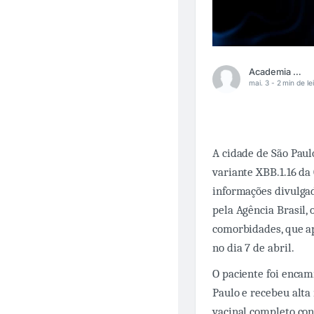
Academia Médica
mai. 3 -
2 min de le
A cidade de São Paul
variante XBB.1.16 d
informações divulga
pela Agência Brasil
comorbidades, que ap
no dia 7 de abril.
O paciente foi enca
Paulo e recebeu alta
vacinal completo cont