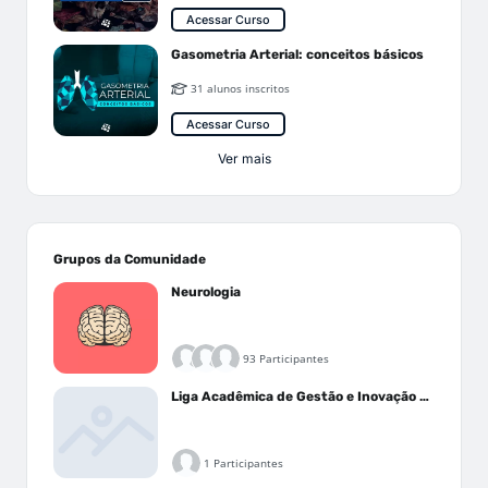
Acessar Curso
Gasometria Arterial: conceitos básicos
31 alunos inscritos
Acessar Curso
Ver mais
Grupos da Comunidade
Neurologia
93 Participantes
Liga Acadêmica de Gestão e Inovação Médica - LAGIM
1 Participantes