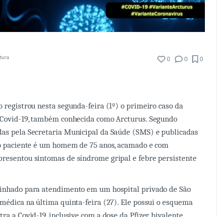
itura
0
0
0
o registrou nesta segunda-feira (1º) o primeiro caso da
a Covid-19, também conhecida como Arcturus. Segundo
das pela Secretaria Municipal da Saúde (SMS) e publicadas
, o paciente é um homem de 75 anos, acamado e com
resentou sintomas de síndrome gripal e febre persistente
minhado para atendimento em um hospital privado de São
 médica na última quinta-feira (27). Ele possui o esquema
ra a Covid-19, inclusive com a dose da Pfizer bivalente.