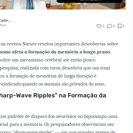
Comunidade Academia Médica
itura
0
0
0
 na revista
Nature
revelou importantes descobertas sobre
 sono afeta a formação da memória a longo prazo
,
 sobre um mecanismo cerebral até então pouco
esquisa, realizada com ratos, descobriu que um sinal
ara a formação de memórias de longa duração é
rejudicado quando os animais são privados de sono.
Sharp-Wave Ripples" na Formação da
 nos padrões de disparo dos neurônios no hipocampo, uma
rucial para a memória. Os pesquisadores observaram um
o como
"sharp-wave ripples"
— em que grandes grupos de