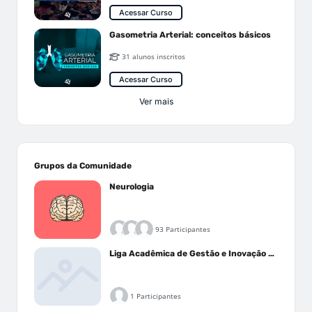
Acessar Curso
Gasometria Arterial: conceitos básicos
31 alunos inscritos
Acessar Curso
Ver mais
Grupos da Comunidade
Neurologia
93 Participantes
Liga Acadêmica de Gestão e Inovação Médica - LAGIM
1 Participantes