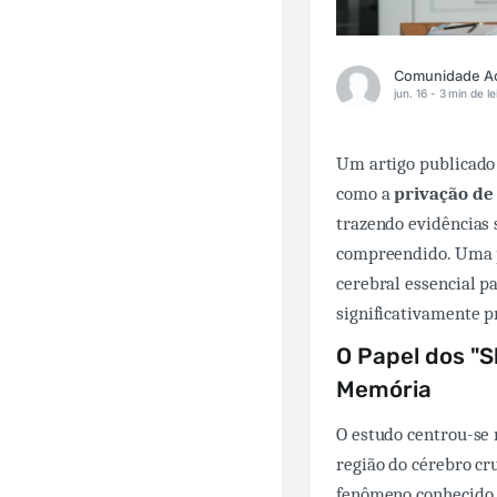
jun. 16 -
3 min de le
Um artigo publicado
como a
privação de
trazendo evidências
compreendido. Uma p
cerebral essencial p
significativamente p
O Papel dos "
Memória
O estudo centrou-se
região do cérebro c
fenômeno conhecid