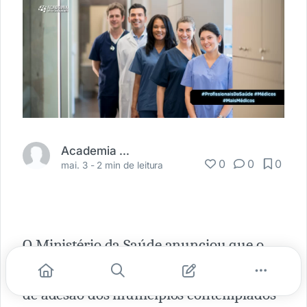
Academia Médica
0
0
0
mai. 3 -
2 min de leitura
O Ministério da Saúde anunciou que o
Programa Mais Médicos
atingiu 99%
de adesão dos municípios contemplados