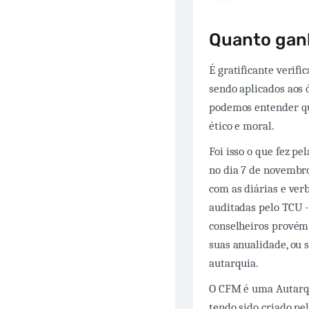
Quanto gan
É gratificante verif
sendo aplicados aos 
podemos entender que
ético e moral.
Foi isso o que fez p
no dia 7 de novembro 
com as diárias e ver
auditadas pelo TCU -
conselheiros provém
suas anualidade, ou 
autarquia.
O CFM é uma Autarqui
tendo sido criado pel