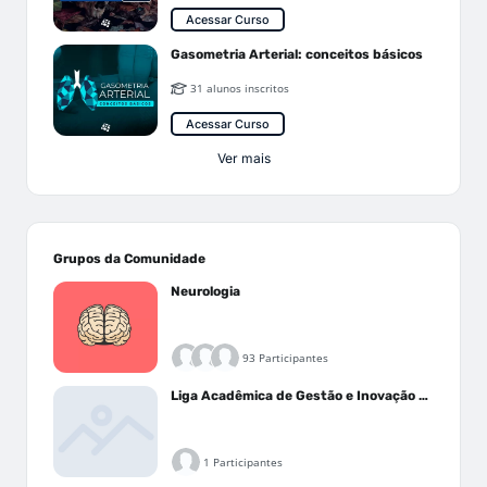
Acessar Curso
Gasometria Arterial: conceitos básicos
31 alunos inscritos
Acessar Curso
Ver mais
Grupos da Comunidade
Neurologia
93 Participantes
Liga Acadêmica de Gestão e Inovação Médica - LAGIM
1 Participantes