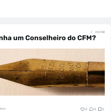
VOLTAR
nha um Conselheiro do CFM?
itura
0
0
0