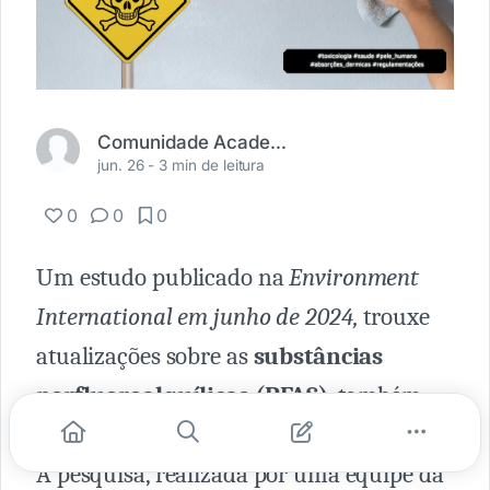
Comunidade Academia Médica
jun. 26 -
3 min de leitura
0
0
0
Um estudo publicado na
Environment
International em junho de 2024,
trouxe
atualizações sobre as
substâncias
perfluoroalquílicas (PFAS)
, também
conhecidas como
"químicos eternos".
A pesquisa, realizada por uma equipe da