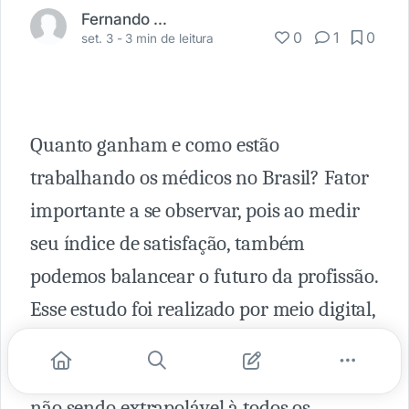
Fernando Carbonieri
0
1
0
set. 3 -
3 min de leitura
Quanto ganham e como estão
trabalhando os médicos no Brasil? Fator
importante a se observar, pois ao medir
seu índice de satisfação, também
podemos balancear o futuro da profissão.
Esse estudo foi realizado por meio digital,
com o vício amostral desviado para
pessoas que utilizam o site do Medscape,
não sendo extrapolável à todos os