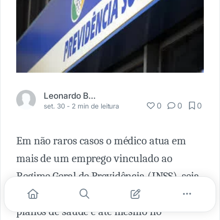
Leonardo Batistella
0
0
0
set. 30 -
2 min de leitura
Em não raros casos o médico atua em
mais de um emprego vinculado ao
Regime Geral de Previdência (INSS), seja
em clínicas, hospitais, convênios com
planos de saúde e até mesmo no