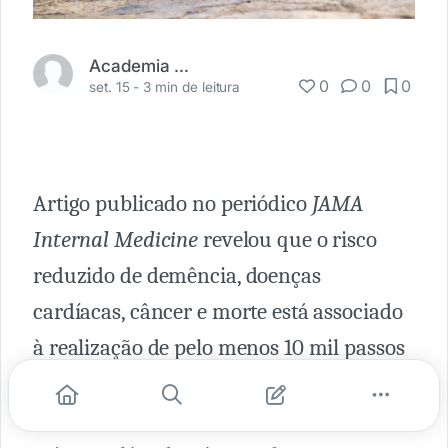
Academia Médica
0
0
0
set. 15 -
3 min de leitura
Artigo publicado no periódico
JAMA
Internal Medicine
revelou que o risco
reduzido de demência, doenças
cardíacas, câncer e morte está associado
à realização de pelo menos 10 mil passos
por dia. Além disso, caminhar em um
ritmo mais rápido mostrou benefícios