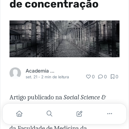
de concentração
Academia Médica
0
0
0
set. 21 -
2 min de leitura
Artigo publicado na
Social Science &
Medicine
, assinado pela psicóloga e
sexóloga canadense Peggy J. Kleinplatz,
da Faculdade de Medicina da