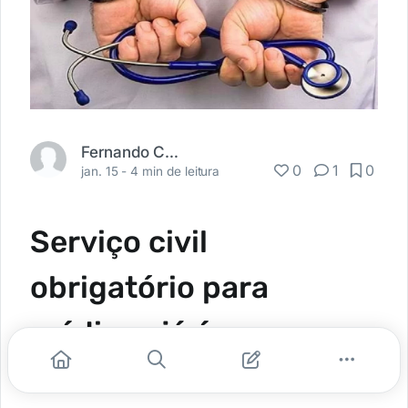
Fernando Carbonieri
0
1
0
jan. 15 -
4 min de leitura
Serviço civil
obrigatório para
médicos já é uma
realidade no Estado de