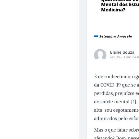
Elaine Souza
set. 25 -
4 min de le
É de conhecimento g
da COVID-19 que se al
perdidas, prejuízos 
de saúde mental [1].
alta: seu esgotament
admirados pelo esfor
Mas o que falar sobr
afetando? Bom, nesse