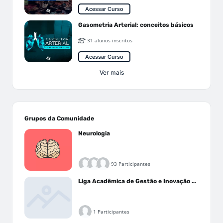
Acessar Curso
Gasometria Arterial: conceitos básicos
31 alunos inscritos
Acessar Curso
Ver mais
Grupos da Comunidade
Neurologia
93 Participantes
Liga Acadêmica de Gestão e Inovação Médica - LAGIM
1 Participantes