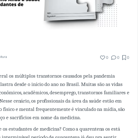
itura
0
0
0
eral os múltiplos transtornos causados pela pandemia
astra desde o início do ano no Brasil. Muitas são as vidas
econômicos, acadêmicos, desemprego, transtornos familiares e
 Nesse cenário, os profissionais da área da saúde estão em
o físico e mental frequentemente é vinculado na mídia, são
ço e sacrifícios em nome da medicina.
e os estudantes de medicina? Como a quarentena os está
 interminável período de quarentena já deu pra sentir