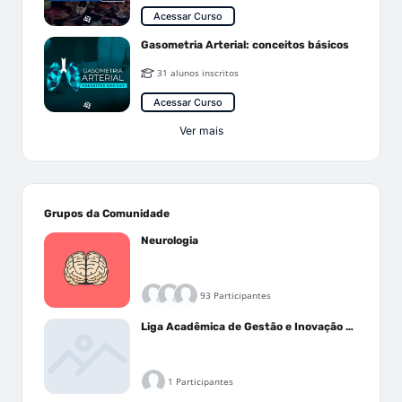
Acessar Curso
Gasometria Arterial: conceitos básicos
31 alunos inscritos
Acessar Curso
Ver mais
Grupos da Comunidade
Neurologia
93 Participantes
Liga Acadêmica de Gestão e Inovação Médica - LAGIM
1 Participantes