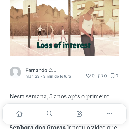
Fernando Carbonieri
0
0
0
mar. 23 -
3 min de leitura
Nesta semana, 5 anos após o primeiro
vídeo
#stronger
(que você pode ver
AQUI
ou logo acima
), o
Hospital Nossa
Senhora das Graças
lançou o vídeo que