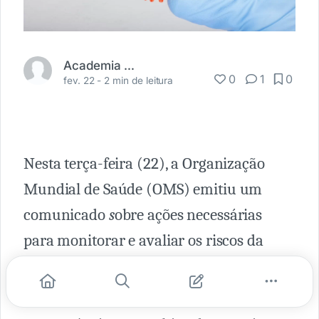
Academia Médica
0
1
0
fev. 22 -
2 min de leitura
Nesta terça-feira (22), a Organização
Mundial de Saúde (OMS) emitiu um
comunicado
s
obre ações necessárias
para monitorar e avaliar os riscos da
sublinhagem BA.2, da variante
Ômicron.
A nota foi divulgada após reunião do