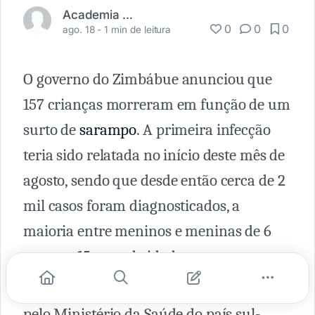
Academia Médica
0
0
0
ago. 18 -
1 min de leitura
O governo do Zimbábue anunciou que
157 crianças morreram em função de um
surto de
sarampo
. A primeira infecção
teria sido relatada no início deste mês de
agosto, sendo que desde então cerca de 2
mil casos foram diagnosticados, a
maioria entre meninos e meninas de 6
meses a 15 anos de idade.
A culpa pelo surto tem sido atribuída,
pelo Ministério da Saúde do país sul-